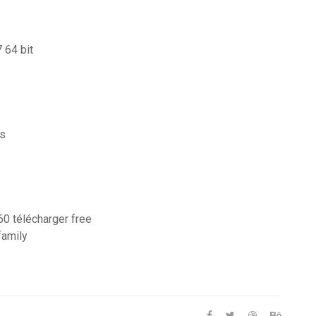
 64 bit
ts
60 télécharger free
family