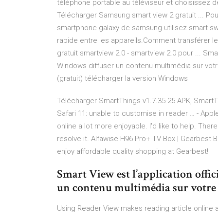
téléphone portable au téléviseur et choisissez
Télécharger Samsung smart view 2 gratuit ... Pour
smartphone galaxy de samsung utilisez smart swit
rapide entre les appareils.Comment transférer le
gratuit smartview 2.0 - smartview 2.0 pour ... Sma
Windows diffuser un contenu multimédia sur votre 
(gratuit) télécharger la version Windows
Télécharger SmartThings v1.7.35-25 APK, Smart
Safari 11: unable to customise in reader … - Ap
online a lot more enjoyable. I'd like to help. The
resolve it.
Alfawise H96 Pro+ TV Box | Gearbest
Bu
enjoy affordable quality shopping at Gearbest!
Smart View est l’application off
un contenu multimédia sur votre PC
Using Reader View makes reading article online a 