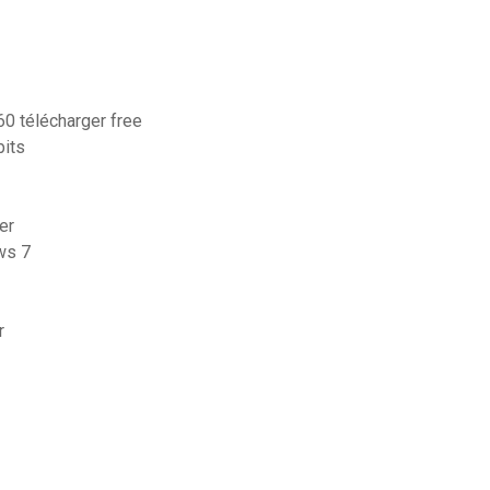
60 télécharger free
bits
er
ws 7
r