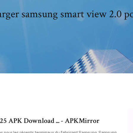
arger samsung smart view 2.0 p
0.25 APK Download ... - APKMirror
es pour les récents terminaux du fabricant Samsung, Samsung