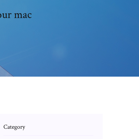
our mac
Category