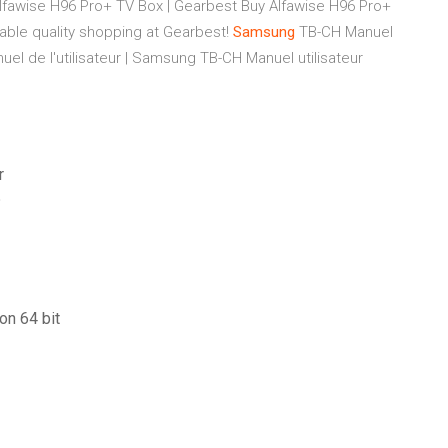
lfawise H96 Pro+ TV Box | Gearbest
Buy Alfawise H96 Pro+
dable quality shopping at Gearbest!
Samsung
TB-CH Manuel
el de l'utilisateur | Samsung TB-CH Manuel utilisateur
r
5
on 64 bit