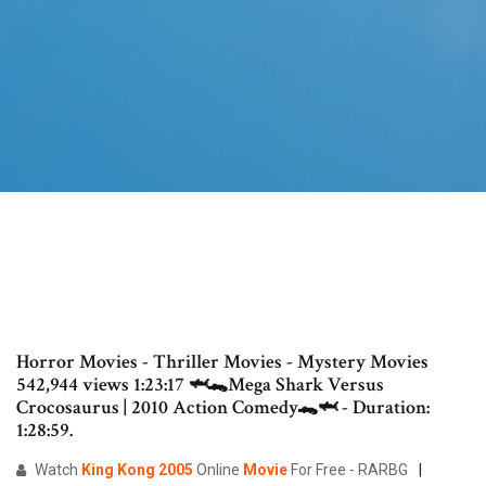
Horror Movies - Thriller Movies - Mystery Movies
542,944 views 1:23:17 🦈🐊Mega Shark Versus
Crocosaurus | 2010 Action Comedy🐊🦈 - Duration:
1:28:59.
Watch
King
Kong
2005
Online
Movie
For Free - RARBG