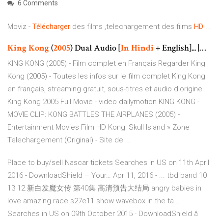
6 Comments
Moviz -
Télécharger
des films ,telechargement des films
HD
...
King
Kong
(
2005
) Dual Audio [
In
Hindi
+ English]... |…
KING KONG (2005) - Film complet en Français Regarder King
Kong (2005) - Toutes les infos sur le film complet King Kong
en français, streaming gratuit, sous-titres et audio d'origine.
King Kong 2005 Full Movie - video dailymotion KING KONG -
MOVIE CLIP: KONG BATTLES THE AIRPLANES (2005) -
Entertainment Movies Film HD Kong: Skull Island » Zone
Telechargement (Original) - Site de ...
Place to buy/sell Nascar tickets
Searches in US on 11th April
2016 - DownloadShield – Your…
Apr 11, 2016 - ... tbd band 10
13 12 新白发魔女传 第40集 高清预告大结局 angry babies in
love amazing race s27e11 show wavebox in the ta...
Searches in US on 09th October 2015 - DownloadShield â