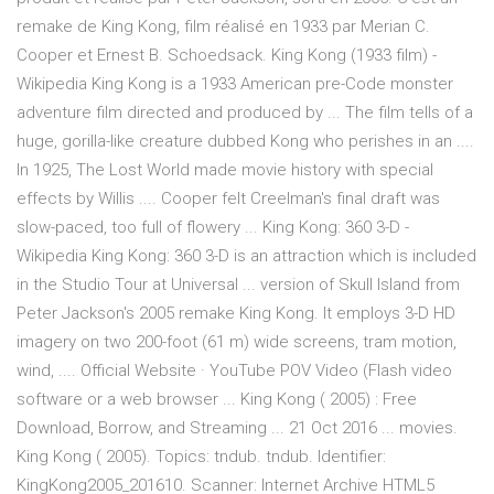
remake de King Kong, film réalisé en 1933 par Merian C.
Cooper et Ernest B. Schoedsack. King Kong (1933 film) -
Wikipedia King Kong is a 1933 American pre-Code monster
adventure film directed and produced by ... The film tells of a
huge, gorilla-like creature dubbed Kong who perishes in an ....
In 1925, The Lost World made movie history with special
effects by Willis .... Cooper felt Creelman's final draft was
slow-paced, too full of flowery ... King Kong: 360 3-D -
Wikipedia King Kong: 360 3-D is an attraction which is included
in the Studio Tour at Universal ... version of Skull Island from
Peter Jackson's 2005 remake King Kong. It employs 3-D HD
imagery on two 200-foot (61 m) wide screens, tram motion,
wind, .... Official Website · YouTube POV Video (Flash video
software or a web browser ... King Kong ( 2005) : Free
Download, Borrow, and Streaming ... 21 Oct 2016 ... movies.
King Kong ( 2005). Topics: tndub. tndub. Identifier:
KingKong2005_201610. Scanner: Internet Archive HTML5