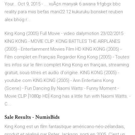
Your…
Oct 9, 2015 - ... xuÃ¢n manyak 6 awana frfgbgx bbc
reality para miis befas mani22 12 kukuruku bonsket reuben
alex bhog r...
King Kong (2005) Full Movie - video dailymotion 23/02/2015 ·
KING KONG - MOVIE CLIP: KONG BATTLES THE AIRPLANES
(2005) - Entertainment Movies Film HD KING KONG (2005) -
Film complet en Français Regarder King Kong (2005) - Toutes
les infos sur le film complet King Kong en français, streaming
gratuit, sous-titres et audio d'origine. KING KONG (2005) -
youtube.com KING KONG (2005) - Ann Entertains Kong
(Scene) - Fun Dancing By Naomi Watts - Funny Moment -
Movie CLIP [1080p HD] Kong has a little fun with Naomi Watts. -
C...
Sale Results - NumisBids
King Kong est un film fantastique américano-néo-zélandais,
produit et réalisé par Peter Jackson, sorti en 2005. C'est un