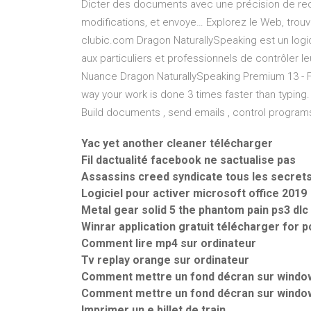
Dicter des documents avec une précision de r
modifications, et envoye… Explorez le Web, trouv
clubic.com Dragon NaturallySpeaking est un logi
aux particuliers et professionnels de contrôler le
Nuance Dragon NaturallySpeaking Premium 13 - Fu
way your work is done 3 times faster than typing. 
Build documents , send emails , control programs
Yac yet another cleaner télécharger
Fil dactualité facebook ne sactualise pas
Assassins creed syndicate tous les secret
Logiciel pour activer microsoft office 2019
Metal gear solid 5 the phantom pain ps3 dlc
Winrar application gratuit télécharger for p
Comment lire mp4 sur ordinateur
Tv replay orange sur ordinateur
Comment mettre un fond décran sur window
Comment mettre un fond décran sur window
Imprimer un e billet de train