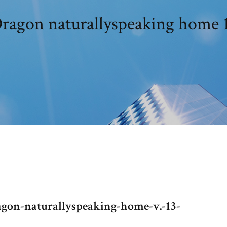
ragon naturallyspeaking home 
gon-naturallyspeaking-home-v.-13-