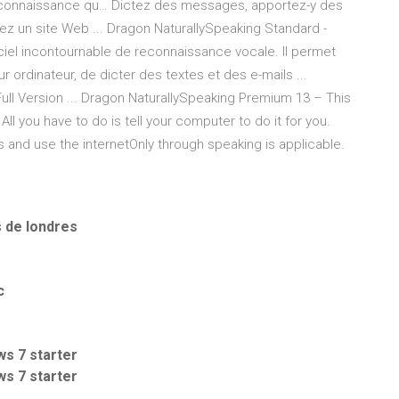
econnaissance qu… Dictez des messages, apportez-y des
ez un site Web ... Dragon NaturallySpeaking Standard -
ciel incontournable de reconnaissance vocale. Il permet
ur ordinateur, de dicter des textes et des e-mails ...
ll Version ... Dragon NaturallySpeaking Premium 13 – This
All you have to do is tell your computer to do it for you.
 and use the internetOnly through speaking is applicable.
s de londres
c
s 7 starter
s 7 starter