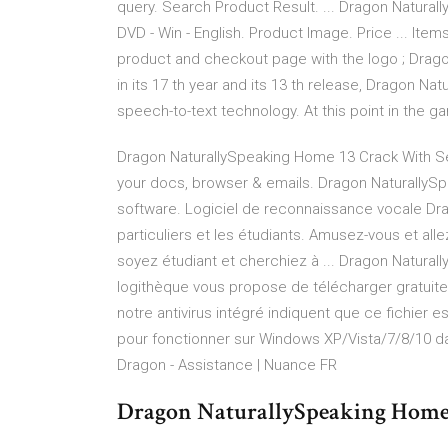
query. Search Product Result. ... Dragon Naturall
DVD - Win - English. Product Image. Price ... Ite
product and checkout page with the logo ; Dragon
in its 17 th year and its 13 th release, Dragon 
speech-to-text technology. At this point in the 
Dragon NaturallySpeaking Home 13 Crack With Seri
your docs, browser & emails. Dragon NaturallyS
software. Logiciel de reconnaissance vocale Dr
particuliers et les étudiants. Amusez-vous et all
soyez étudiant et cherchiez à ... Dragon Natural
logithèque vous propose de télécharger gratuite
notre antivirus intégré indiquent que ce fichie
pour fonctionner sur Windows XP/Vista/7/8/10 da
Dragon - Assistance | Nuance FR
Dragon NaturallySpeaking Home 1